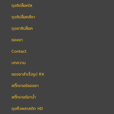
ถุงซิปล็อคใส
ถุงซิปล็อคสีชา
ถุงยาซิปล็อค
ซองยา
Contact
บทความ
ซองยาสำเร็จรูป RX
สติ๊กเกอร์ซองยา​
สติ๊กเกอร์ยาน้ำ
ถุงหิ้วพลาสติก HD