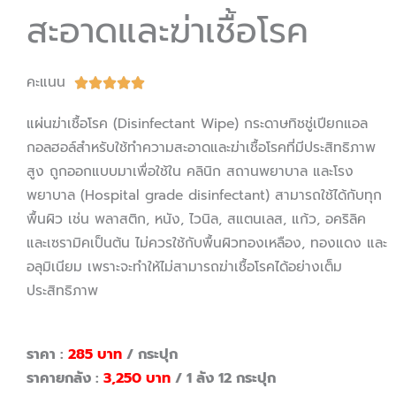
สะอาดและฆ่าเชื้อโรค
คะแนน
5





/
แผ่นฆ่าเชื้อโรค (Disinfectant Wipe) กระดาษทิชชู่เปียกแอล
5
กอลฮอล์สำหรับใช้ทำความสะอาดและฆ่าเชื้อโรคที่มีประสิทธิภาพ
สูง ถูกออกแบบมาเพื่อใช้ใน คลินิก สถานพยาบาล และโรง
พยาบาล (Hospital grade disinfectant) สามารถใช้ได้กับทุก
พื้นผิว เช่น พลาสติก, หนัง, ไวนิล, สแตนเลส, แก้ว, อคริลิค
และเซรามิคเป็นต้น ไม่ควรใช้กับพื้นผิวทองเหลือง, ทองแดง และ
อลุมิเนียม เพราะจะทำให้ไม่สามารถฆ่าเชื้อโรคได้อย่างเต็ม
ประสิทธิภาพ
ราคา :
285 บาท
/ กระปุก
ราคายกลัง :
3,250 บาท
/ 1 ลัง 12 กระปุก