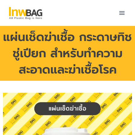
Skip
MAI
to
content
MEN
แผ่นเช็ดฆ่าเชื้อ กระดาษทิช
ชู่เปียก สำหรับทำความ
สะอาดและฆ่าเชื้อโรค