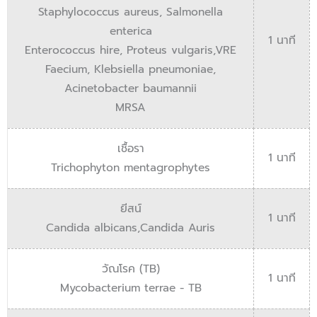
Staphylococcus aureus, Salmonella
enterica
1 นาที
Enterococcus hire, Proteus vulgaris,VRE
Faecium, Klebsiella pneumoniae,
Acinetobacter baumannii
MRSA
เชื้อรา
1 นาที
Trichophyton mentagrophytes
ยีสน์
1 นาที
Candida albicans,Candida Auris
วัณโรค (TB)
1 นาที
Mycobacterium terrae - TB