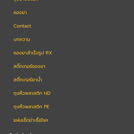
ซองยา
Contact
บทความ
ซองยาสำเร็จรูป RX
สติ๊กเกอร์ซองยา​
สติ๊กเกอร์ยาน้ำ
ถุงหิ้วพลาสติก HD
ถุงหิ้วพลาสติก PE
แผ่นเช็ดฆ่าเชื้อโรค