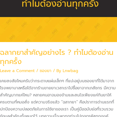
อ่าน
ทุก
ครั้ง
ฉลากยาสำคัญอย่างไร ? ทำไมต้องอ่าน
ทุกครั้ง
Leave a Comment
/
ซองยา
/ By
Lnwbag
เคยสงสัยไหมครับว่ากระดาษแผ่นเล็กๆ ที่แปะอยู่บนซองยาที่ได้มาจาก
โรงพยาบาลหรือได้จากร้านขายยาเวลาเราไปซื้อยาจากเภสัชกร มีความ
สำคัญมากแค่ไหน? หลายคนอาจมองข้ามและสนใจเพียงแค่กินยาให้
ครบตามที่หมอสั่ง แต่ความจริงแล้ว “ฉลากยา” คือปราการด่านแรกที่
ปกป้องความปลอดภัยในการใช้ยาของเรา เป็นคู่มือฉบับย่อที่รวบรวม
ข้อมูลสำคัญทั้งหมดไว้ บทความนี้จะพาทุกท่านไปถอดรหัสทุกองค์