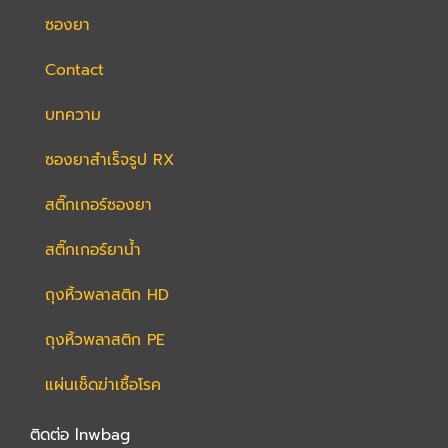
ซองยา
Contact
บทความ
ซองยาสำเร็จรูป RX
สติ๊กเกอร์ซองยา​
สติ๊กเกอร์ยาน้ำ
ถุงหิ้วพลาสติก HD
ถุงหิ้วพลาสติก PE
แผ่นเช็ดฆ่าเชื้อโรค
ติดต่อ lnwbag