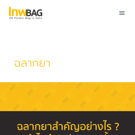
Skip
MAI
to
content
MEN
ฉลากยา
ฉลาก
ยา
สำคัญ
อย่างไร
?
ทำไม
ต้อง